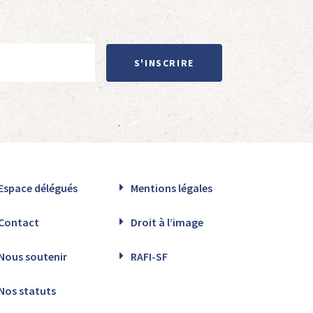
S'INSCRIRE
Espace délégués
Mentions légales
Contact
Droit à l’image
Nous soutenir
RAFI-SF
Nos statuts