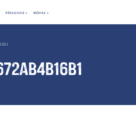
PÉDAGOGIE
MÉDIAS
16b1
672ab4b16b1