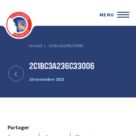
MENU
Accueil
2c1bc3a236c33006
2c1bc3a236c33006
10 novembre 2023
Partager