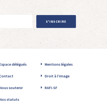
S'INSCRIRE
Espace délégués
Mentions légales
Contact
Droit à l’image
Nous soutenir
RAFI-SF
Nos statuts