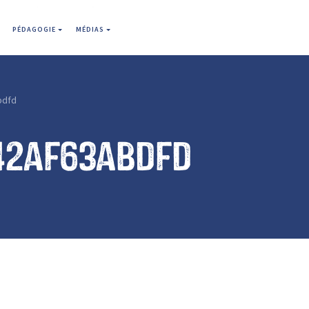
PÉDAGOGIE
MÉDIAS
bdfd
42af63abdfd