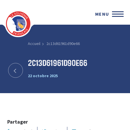
MENU
Accueil
2c13d61961d90e66
2c13d61961d90e66
22 octobre 2025
Partager