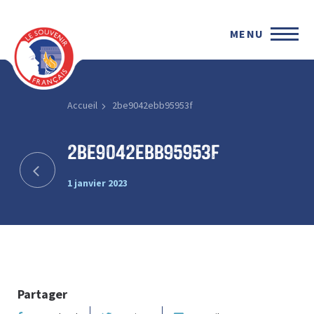
MENU
Accueil
2be9042ebb95953f
2be9042ebb95953f
1 janvier 2023
Partager