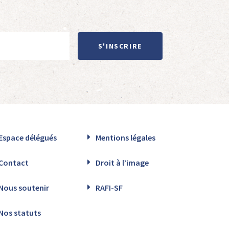
S'INSCRIRE
Espace délégués
Mentions légales
Contact
Droit à l’image
Nous soutenir
RAFI-SF
Nos statuts