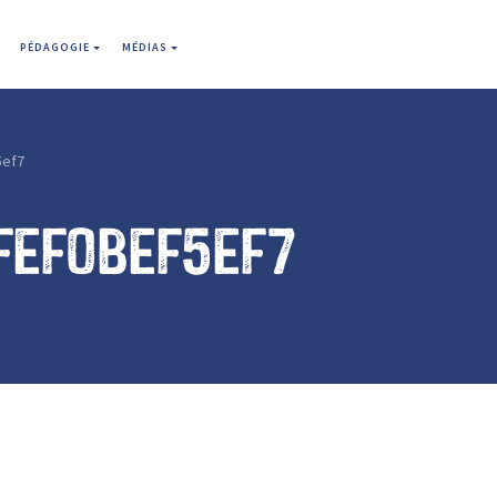
PÉDAGOGIE
MÉDIAS
5ef7
fef0bef5ef7