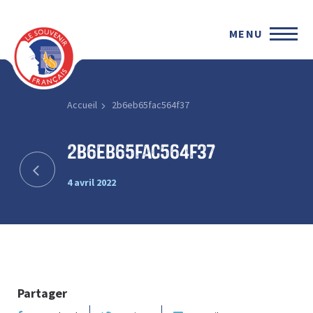
MENU
Accueil
2b6eb65fac564f37
2b6eb65fac564f37
4 avril 2022
Partager