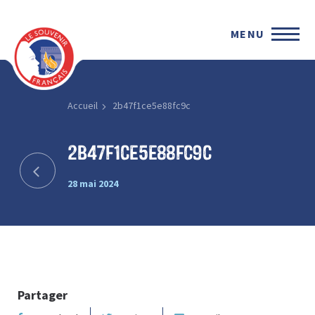
MENU
Accueil
2b47f1ce5e88fc9c
2b47f1ce5e88fc9c
28 mai 2024
Partager