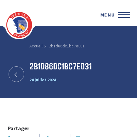
MENU
Accueil
2b1d86dc1bc7e031
2b1d86dc1bc7e031
24 juillet 2024
Partager