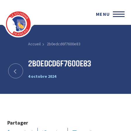
MENU
Accueil
2b0edcd6f7600e83
2b0edcd6f7600e83
4 octobre 2024
Partager