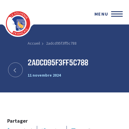
MENU
Accueil
2adcd95f3ff5c788
2adcd95f3ff5c788
11 novembre 2024
Partager