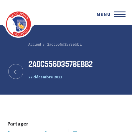
MENU
Accueil
2adc556d3578ebb2
2adc556d3578ebb2
27 décembre 2021
Partager