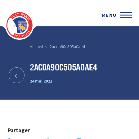
MENU
Accueil
2acda90c505a0ae4
2acda90c505a0ae4
24 mai 2022
Partager