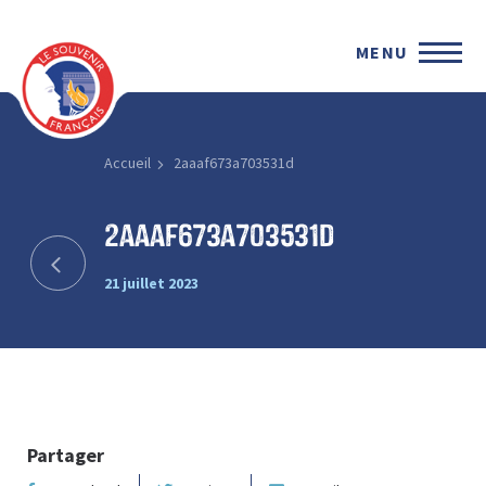
MENU
Accueil
2aaaf673a703531d
2aaaf673a703531d
21 juillet 2023
Partager