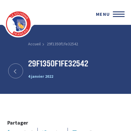
MENU
Accueil
29f1350f1fe32542
29f1350f1fe32542
4 janvier 2022
Partager