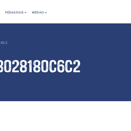
PÉDAGOGIE
MÉDIAS
c6c2
8028180c6c2