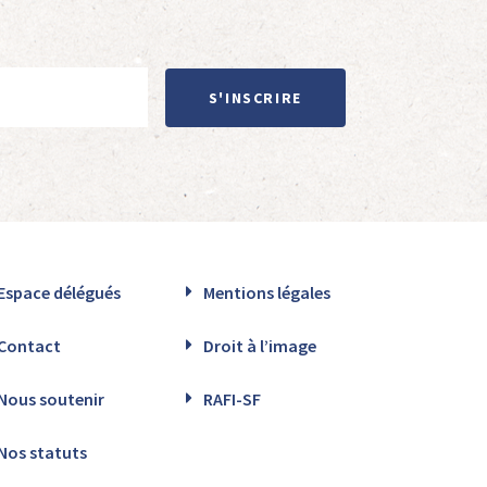
S'INSCRIRE
Espace délégués
Mentions légales
Contact
Droit à l’image
Nous soutenir
RAFI-SF
Nos statuts