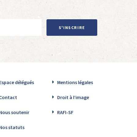
S'INSCRIRE
Espace délégués
Mentions légales
Contact
Droit à l’image
Nous soutenir
RAFI-SF
Nos statuts