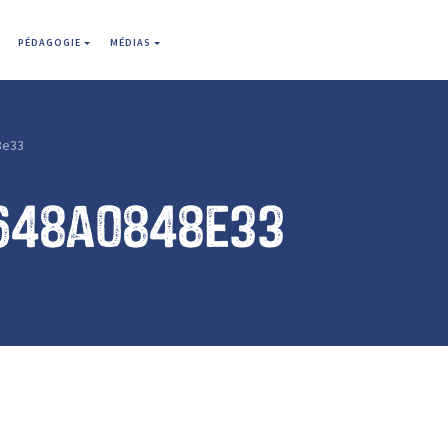
PÉDAGOGIE
MÉDIAS
8e33
648a0848e33