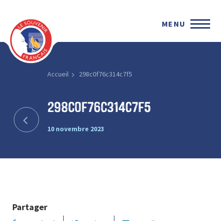
MENU
Accueil
298c0f76c314c7f5
298c0f76c314c7f5
10 novembre 2023
Partager