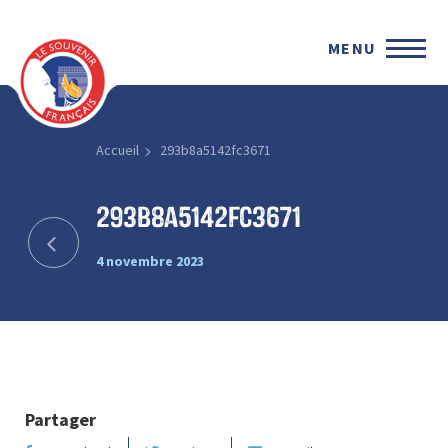
MENU
Accueil
293b8a5142fc3671
293b8a5142fc3671
4 novembre 2023
Partager