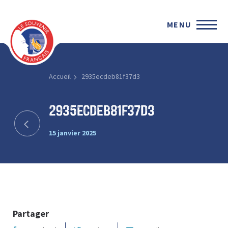
MENU
Accueil
2935ecdeb81f37d3
2935ecdeb81f37d3
15 janvier 2025
Partager