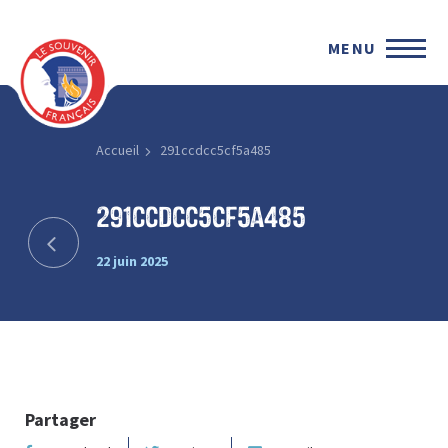
MENU
Accueil
291ccdcc5cf5a485
291ccdcc5cf5a485
22 juin 2025
Partager