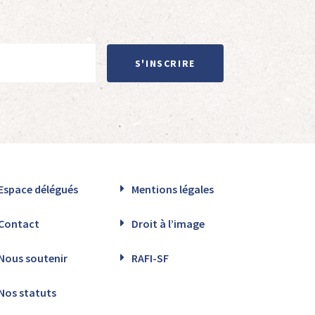
S'INSCRIRE
Espace délégués
Mentions légales
Contact
Droit à l’image
Nous soutenir
RAFI-SF
Nos statuts