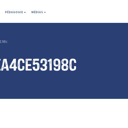
PÉDAGOGIE
MÉDIAS
198c
ea4ce53198c