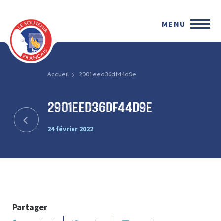
MENU
Accueil
2901eed36df44d9e
2901eed36df44d9e
24 février 2022
Partager