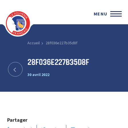
MENU
Accueil
28f036e227b35d8f
28f036e227b35d8f
30 avril 2022
Partager