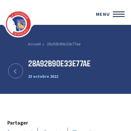
MENU
Accueil
28a92b90e33e77ae
28a92b90e33e77ae
23 octobre 2022
Partager