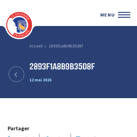
MENU
Accueil
2893f1a8b9b35d8f
2893f1a8b9b35d8f
12 mai 2026
Partager