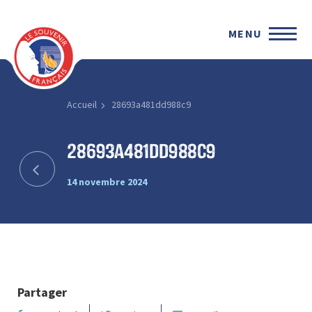
MENU
Accueil
28693a481dd988c9
28693a481dd988c9
14 novembre 2024
Partager