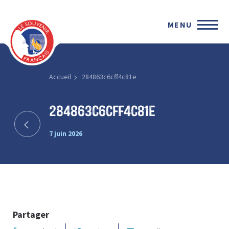
MENU
Accueil
284863c6cff4c81e
284863c6cff4c81e
7 juin 2026
Partager