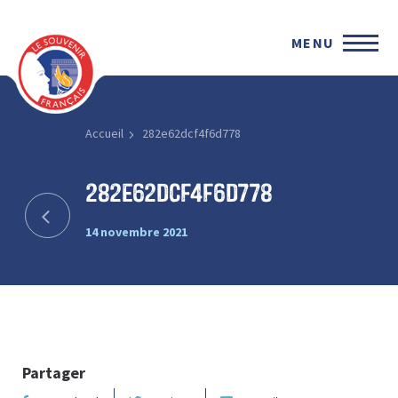
MENU
Accueil
282e62dcf4f6d778
282e62dcf4f6d778
14 novembre 2021
Partager