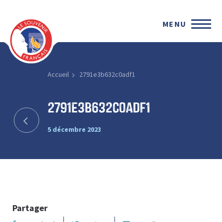
MENU
Accueil
2791e3b632c0adf1
2791e3b632c0adf1
5 décembre 2023
Partager