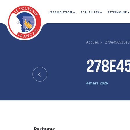
L'ASSOCIATION
ACTUALITÉS
PATRIMOINE
Accueil
278e456519e3
278e4
4 mars 2026
Partager