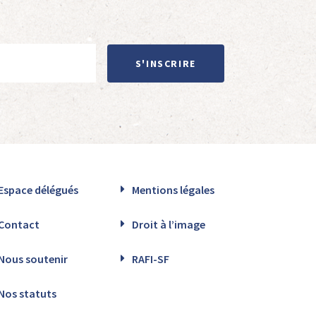
S'INSCRIRE
Espace délégués
Mentions légales
Contact
Droit à l’image
Nous soutenir
RAFI-SF
Nos statuts