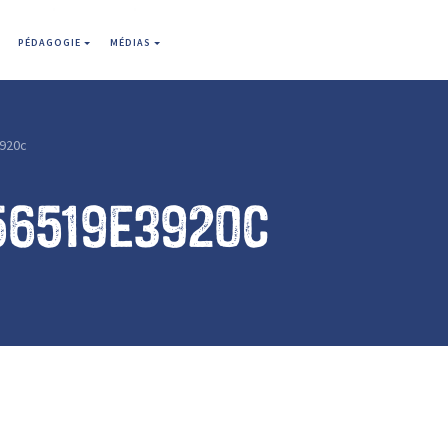
PÉDAGOGIE
MÉDIAS
920c
56519e3920c