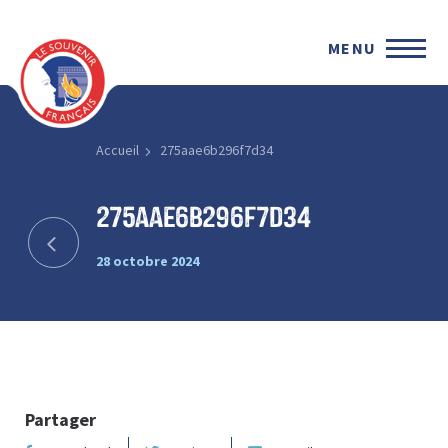
MENU
Accueil
275aae6b296f7d34
275aae6b296f7d34
28 octobre 2024
Partager