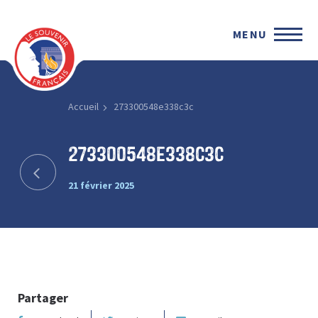
MENU
Accueil
273300548e338c3c
273300548e338c3c
21 février 2025
Partager