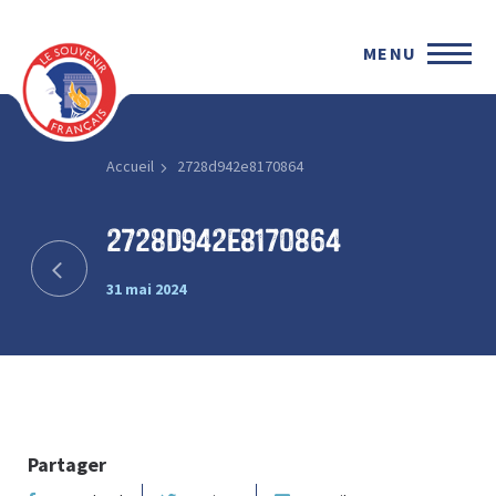
MENU
Accueil
2728d942e8170864
2728d942e8170864
31 mai 2024
Partager