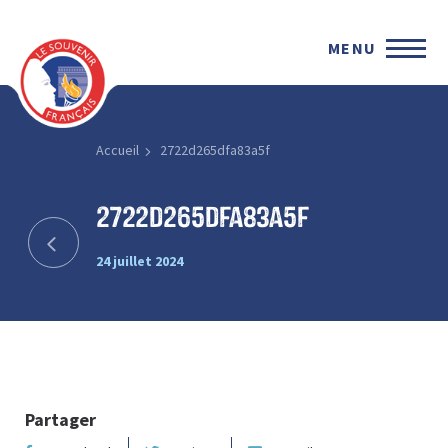
MENU
Accueil
2722d265dfa83a5f
2722d265dfa83a5f
24 juillet 2024
Partager