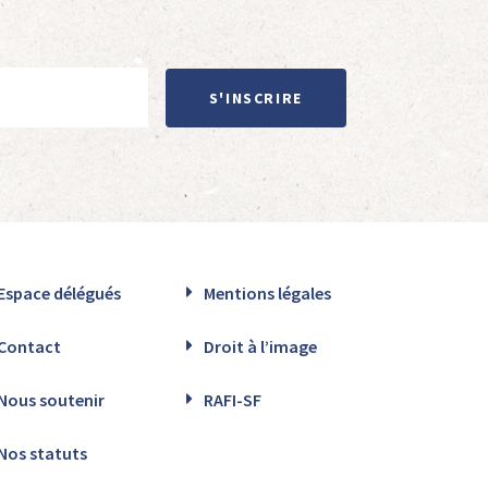
S'INSCRIRE
Espace délégués
Mentions légales
Contact
Droit à l’image
Nous soutenir
RAFI-SF
Nos statuts