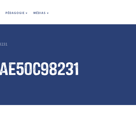
PÉDAGOGIE
MÉDIAS
8231
dae50c98231