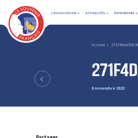
L'ASSOCIATION
ACTUALITÉS
PATRIMOINE
Accueil
271f4dae50c9
271f4
8 novembre 2023
Partager