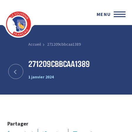
MENU
Accueil
271209cbbcaa1389
271209cbbcaa1389
1 janvier 2024
Partager