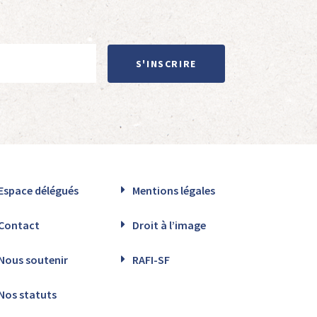
S'INSCRIRE
Espace délégués
Mentions légales
Contact
Droit à l’image
Nous soutenir
RAFI-SF
Nos statuts