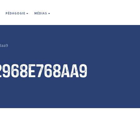
PÉDAGOGIE
MÉDIAS
8aa9
2968e768aa9