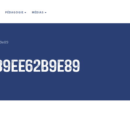
PÉDAGOGIE
MÉDIAS
9e89
39ee62b9e89