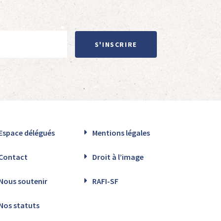
S'INSCRIRE
Espace délégués
Mentions légales
Contact
Droit à l’image
Nous soutenir
RAFI-SF
Nos statuts