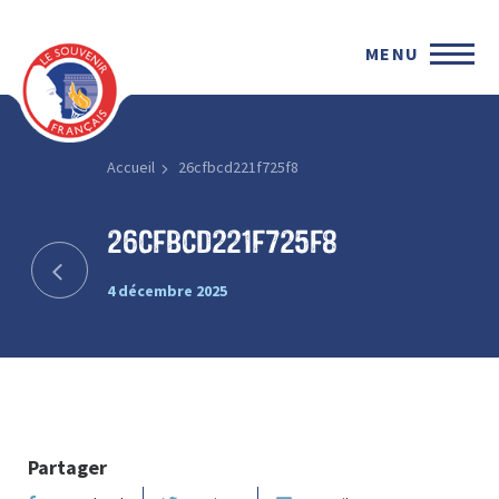
MENU
Accueil
26cfbcd221f725f8
26cfbcd221f725f8
4 décembre 2025
Partager