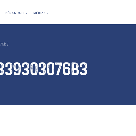
PÉDAGOGIE
MÉDIAS
76b3
339303076b3