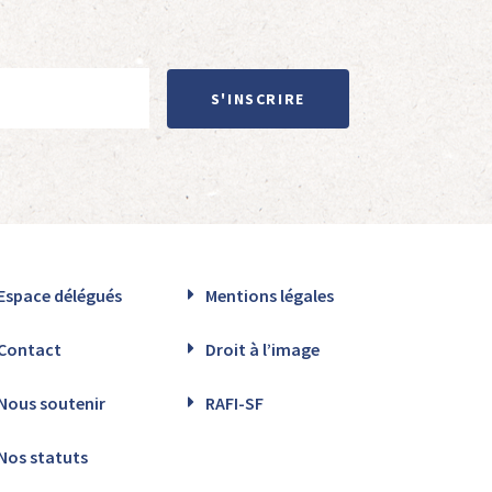
S'INSCRIRE
Espace délégués
Mentions légales
Contact
Droit à l’image
Nous soutenir
RAFI-SF
Nos statuts