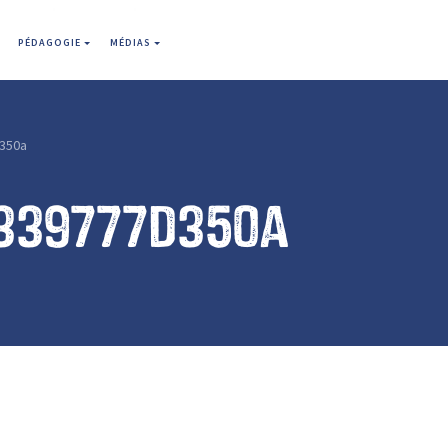
PÉDAGOGIE
MÉDIAS
350a
339777d350a