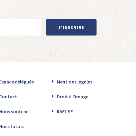
S'INSCRIRE
Espace délégués
Mentions légales
Contact
Droit à l’image
Nous soutenir
RAFI-SF
Nos statuts