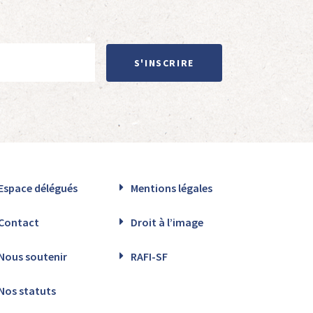
S'INSCRIRE
Espace délégués
Mentions légales
Contact
Droit à l’image
Nous soutenir
RAFI-SF
Nos statuts