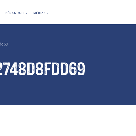
PÉDAGOGIE
MÉDIAS
dd69
2748d8fdd69