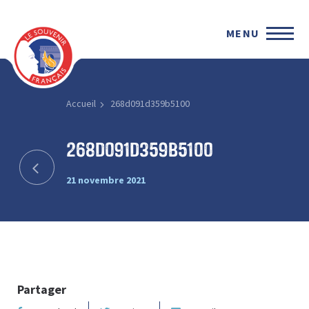
MENU
Accueil
268d091d359b5100
268d091d359b5100
21 novembre 2021
Partager