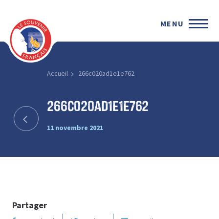
MENU
Accueil
266c020ad1e1e762
266c020ad1e1e762
11 novembre 2021
Partager