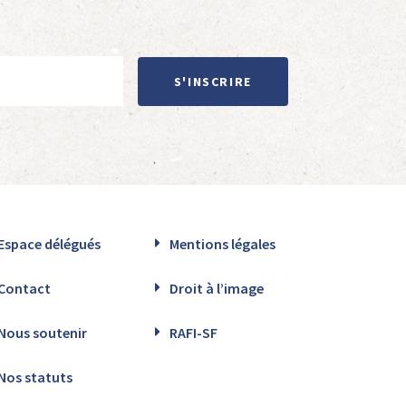
S'INSCRIRE
Espace délégués
Mentions légales
Contact
Droit à l’image
Nous soutenir
RAFI-SF
Nos statuts