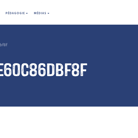
PÉDAGOGIE
MÉDIAS
bf8f
e60c86dbf8f