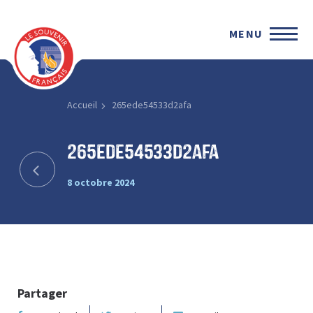
MENU
Accueil
265ede54533d2afa
265ede54533d2afa
8 octobre 2024
Partager