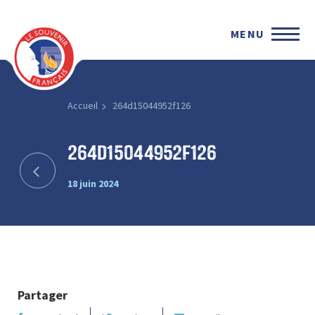
MENU
Accueil
264d15044952f126
264d15044952f126
18 juin 2024
Partager