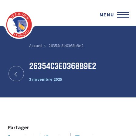
MENU
Accueil
26354c3e0368b9e2
26354c3e0368b9e2
3 novembre 2025
Partager