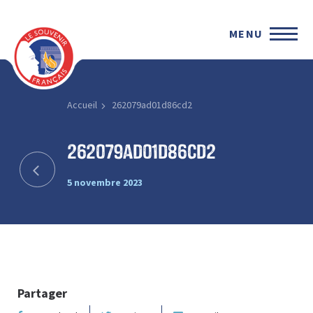
MENU
Accueil
262079ad01d86cd2
262079ad01d86cd2
5 novembre 2023
Partager